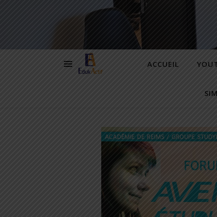
ACCUEIL
YOU
SI