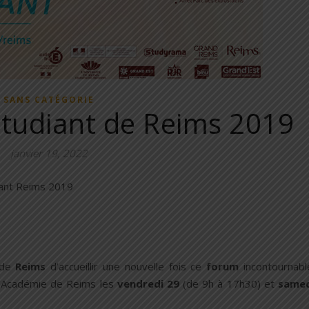
SANS CATÉGORIE
tudiant de Reims 2019
janvier 19, 2022
 de
Reims
d’accueillir une nouvelle fois ce
forum
incontournabl
l’Académie de Reims les
vendredi 29
(de 9h à 17h30) et
samed