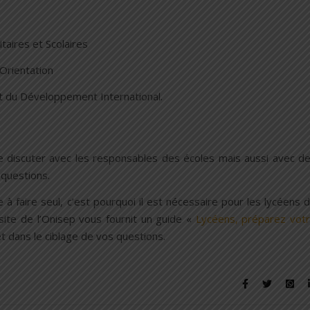
taires et Scolaires
Orientation
et du Développement International.
e discuter avec les responsables des écoles mais aussi avec d
 questions.
e à faire seul, c’est pourquoi il est nécessaire pour les lycéens 
site de l’Onisep vous fournit un guide «
Lycéens, préparez vot
et dans le ciblage de vos questions.