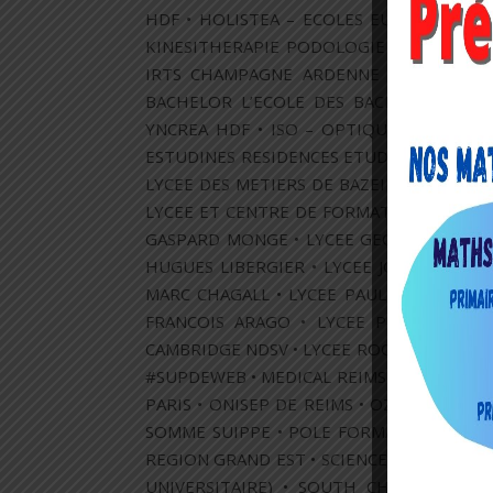
HDF • HOLISTEA – ECOLES EUROPEENNES D
KINESITHERAPIE PODOLOGIE • IN&MA • IN
IRTS CHAMPAGNE ARDENNE • ISA LILLE 
BACHELOR L’ECOLE DES BACHELORS SPEC
YNCREA HDF • ISO – OPTIQUE BAC A BAC
ESTUDINES RESIDENCES ETUDIANTES • LYCE
LYCEE DES METIERS DE BAZEILLES • LYCEE
LYCEE ET CENTRE DE FORMATION SAINT MIC
GASPARD MONGE • LYCEE GEORGES BRIERE 
HUGUES LIBERGIER • LYCEE JOLIOT CURIE 
MARC CHAGALL • LYCEE PAUL VERLAINE D
FRANCOIS ARAGO • LYCEE PRIVE SAINT
CAMBRIDGE NDSV • LYCEE ROOSEVELT • LYC
#SUPDEWEB • MEDICAL REIMS • MFR DE GI
PARIS • ONISEP DE REIMS • OZANAM – 
SOMME SUIPPE • POLE FORMATION UIMM 
REGION GRAND EST • SCIENCE PO CAMPUS 
UNIVERSITAIRE) • SOUTH CHAMPAGNE B