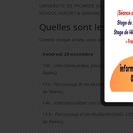
UNIVERSITE DE PICARDIE JULES VERNE • U
SCHOOL ESPORT & GAMING
Quelles sont les conf
Comme chaque année, vous aurez l’occasion d’
Vendredi 29 novembre
10h :
Une classe prépa, pourquoi pas ?
(Pré
Reims)
11h :
Parcoursup et vie étudiante
(SAIO, CROU
de Reims)
14h :
Internationaliser son cursus
(DREDI)
15 h :
Parcoursup et vie étudiante
(SAIO, CRO
de Reims)