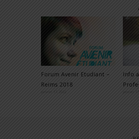
Forum Avenir Etudiant –
Info 
Reims 2018
Profe
janvier 17, 2022
janvier 17
R