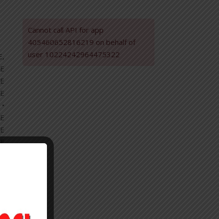
Cannot call API for app
405460652816219 on behalf of
user 10224242964475322
E,
E
TE
E
 •
E
DE
E
LE
TI
 •
 /
TA
EA