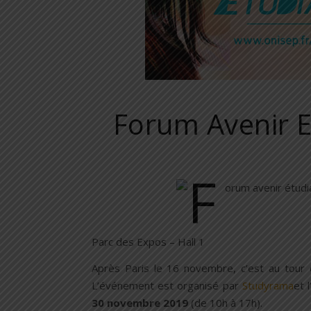
Forum Avenir E
Parc des Expos – Hall 1
Après Paris le 16 novembre, c’est au tour
L’événement est organisé par
Studyrama
et 
30 novembre 2019
(de 10h à 17h).