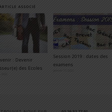
ARTICLE ASSOCIÉ
Session 2019 : dates des
avenir : Devenir
examens
sseur(e) des Ecoles
janvier 17, 2022
, 2022
03.26.52.77.91
ETROUVEZ-NOUS SUR