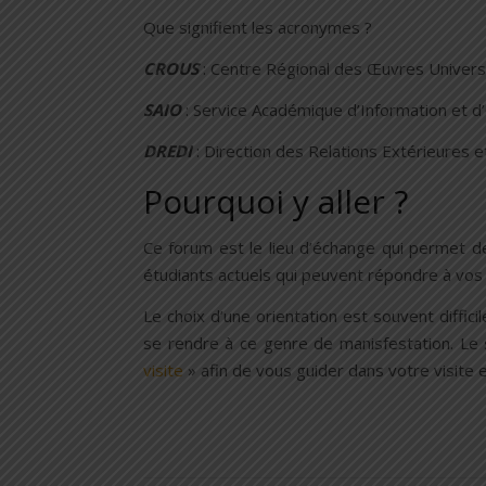
Que signifient les acronymes ?
CROUS
: Centre Régional des Œuvres Universi
SAIO
: Service Académique d’Information et d’
DREDI
: Direction des Relations Extérieures 
Pourquoi y aller ?
Ce forum est le lieu d’échange qui permet d
étudiants actuels qui peuvent répondre à vos
Le choix d’une orientation est souvent difficil
se rendre à ce genre de manisfestation. Le 
visite
» afin de vous guider dans votre visite 