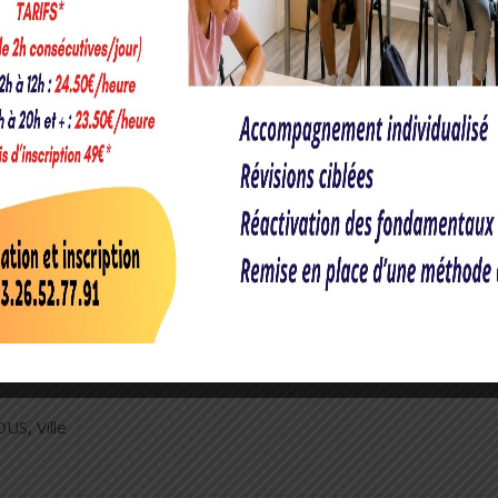
TBM – UTC – UTT • VILLE DE CHARLEVILL-MEZIERES • WIN • 
érences cette année ?
assister à une dizaine de conférences dont voici le programme :
Samedi 30 novembre
pa
11h :
Parcoursup et vie étudiante
(SAIO, CROUS, Ville
de Reims)
S, Ville
15 h :
Parcoursup et vie étudiante
(SAIO, CROUS, Ville
de Reims)
US, Ville