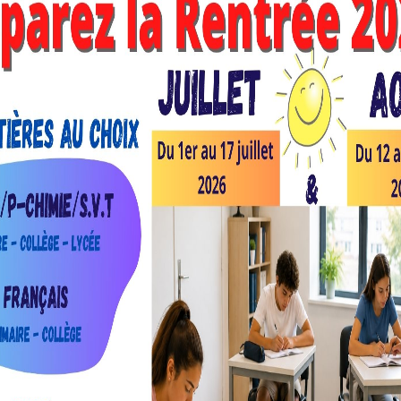
’OSTEOPATHIE • ICAM • IFAG • IHEDREA • IKPO – INSTIT
SA GROUPE • IPAC BACHELOR FACTORY / ISIFA PLUS VALUES
– ESA ANGERS – RESEAU FRANCE AGRO 3 • ISCOM • ISEF
IALISES • ISEG MARKETING / COMMUNICATION • ISEN LIL
+5 • ITII CHAMPAGNE ARDENNE • IUT LAON • LE CNAM • L
E AGRICOLE ET VITICOLE CREZANCY • LYCEE COLBERT REIMS
 DES METIERS SIMONE VEIL • LYCEE DES METIERS YSER REIMS
HEL • LYCEE FRANCOIS 1ER • LYCEE FRANCOIS BAZIN • LYC
• LYCEE GUSTAVE EIFFEL REIMS • LYCEE HESSEL BTS • LYC
• LYCEE LA SALLE REIMS THILLOIS • LYCEE LIBERGIER • LYC
E RETHEL • LYCEE PIERRE BAYLE SEDAN • LYCEE POLYVALE
E MAURE • LYCEE PROFESSIONNEL SAINTE MARIE – CENTR
EE SEVIGNE • MARINE NATIONALE • MEDIASCHOOL REIMS – E
ONGES • MGEL • MY DIGITAL SCHOOL • NEOMA BS REIMS ROU
CVAM CHALONS • POLE DE FORMATION EN AGROEQUIPEMENT 
CHAMPAGNE ARDENNE • POLICE NATIONALE • PREPA REIMS
DE REIMS • SIOU (SERVICE D’INFORMATION ET D’ORIENTATI
USINESS SCHOOL • UNILASALLE BEAUVAIS ROUEN RENNES 