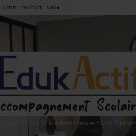
ACTUS
CONTACT
AVIS★
03.26.52.77.91 – 31 Rue René Lemaire 51200 EPERNA