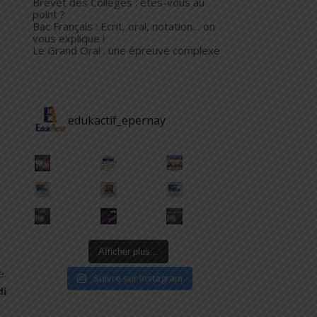
Brevet des Collèges : êtes-vous au
point ?
Bac Français : Ecrit, oral, notation… on
vous explique !
Le Grand Oral : une épreuve complexe
edukactif_epernay
Cours et Stages – Vacances d’avril 2026
Révisions Brevet 2026 – Stage Vacances d’Avril
STAGES SPÉCIALITÉS SCIENTIFIQUES – VACANCES D’AV
L'é
1ÈRE – OBJECTIF ÉPREUVE ANTICIPÉE DE MATHS 2026
ALERTE BREVET 3ᵉ – MATHS
Une nouvelle épreuve
Afficher plus...
e.
Suivre sur Instagram
i