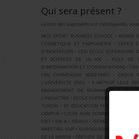
Qui sera présent ?
La liste des exposants est conséquente, vous
MOS SPORT BUSINESS SCHOOL • ARMEE DE
COSMETIQUE ET PARFUMERIE • CEPEG E
D’INGENIEURS • CESI ECOLE SUPERIEURE 
ET SCIENCES DE LA VIE – POLE DE 
D’INFORMATION ET D’ORIENTATION) • COS
CRIJ CHAMPAGNE ARDENNES • CROUS R
L’UNIVERSITE (DRI) • E-ARTSUP LILLE 
MANAGEMENT DE NORMANDIE • ECOLE 
L’INDUSTRIE • ECOLE SUPERIEURE DE DESI
TUNON • EF EDUCATION FIRST • EISTI MA
CAMPUS / LYCEE AGRI. SOMME-VESLE • ENTI
ESCI / EM-A / ISEADD / ISEAM • ESITC DE
MAESTRIS SUP • EUROGUIDANCE • EUROPE
DE LA MARNE • GROUPE DE LA SALLE REIMS