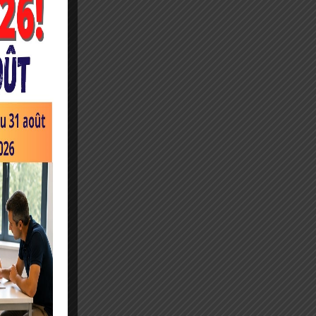
UT
 •
AC
LE
ES
 •
 •
EE
EE
EE
NT
E
CS
EN
DE
 •
ON
•