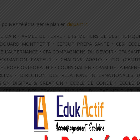
 pouvez télécharger le plan en
cliquant ici
.
 L’AIR • ARMEE DE TERRE • BTS METIERS DE L’ESTHETIQU
DOUARD MONTPETIT • CEPSUP PREPA SANTE • CESI ECOL
DE L’ALTERNANCE • CFA COMPAGNONS DU DEVOIR • CFA SAN
FORMATION PASTEUR • CHALONS AGGLO • CIO (CENTR
 EUROPE OSTEOPATHIE • COURS GALIEN • CPAM DE LA MARNE
EIMS • DIRECTION DES RELATIONS INTERNATIONALES D
DESIGN DIGITAL & CREATION • ECOLE DE CONDE • ECOLE 
SPECIALE DES TRAVAUX PUBLICS, DU BATIMENT ET D
GN • ECOLE SUPERIEURE DE TOURISME TROYES – PARIS • ECO
THS – INFO • ENSEIGNEMENT AGRICOLE PUBLIC / AVIZE VI
C REIMS • EPF – INGENIEURS GENERALISTES • ESAD DE REIMS
 METZ • ESMOD ROUBAIX • ESO PARIS OSTEOPATHIE • ESUPCOM
 DIRECT • GENDARMERIE NATIONALE • GRAND REIMS • GRE
 • GROUPE SAINT JOSEPH LA SALLE TROYES • HEI LILLE YNCR