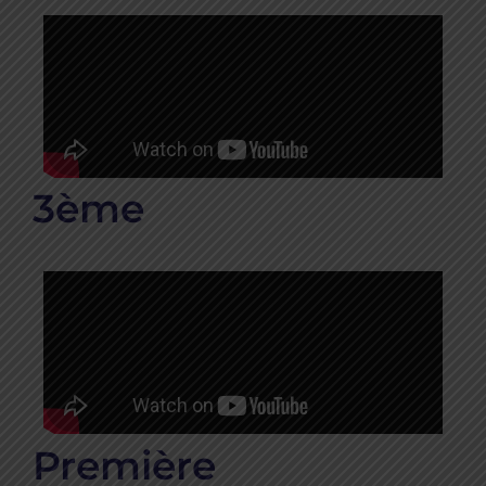
3ème
Première