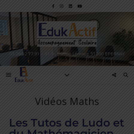
03.26.52.77.91 – 31 Rue René Lemaire 51200 EPERNAY
Vidéos Maths
Les Tutos de Ludo et
du Mathémagicien