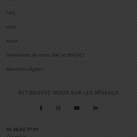
FAQ
Visio
Actus
Simulateurs de notes BAC et BREVET
Mentions Légales
RETROUVEZ-NOUS SUR LES RÉSEAUX
03.26.52.77.91
Ouvert le