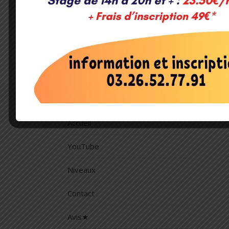
Français
: c’est en primaire qu’il faut acq
enfants à mieux appréhender le français.
R
Accueil
YouTube
Niveaux
Contact
Avis★