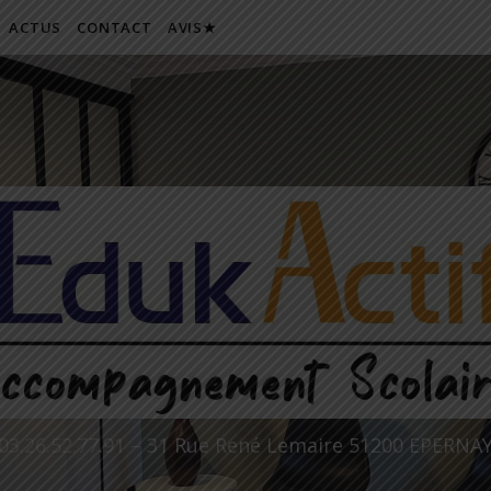
ACTUS
CONTACT
AVIS★
03.26.52.77.91 – 31 Rue René Lemaire 51200 EPERNA