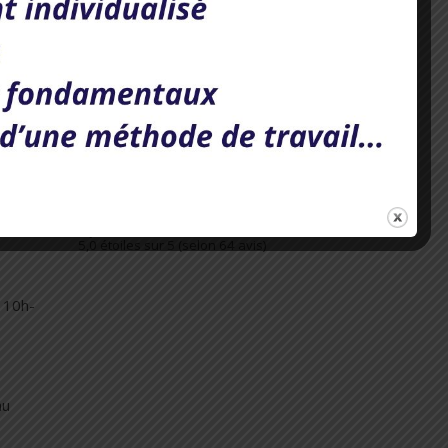
nées à venir. Nos techniques aideront vos
5,0
5,0 étoiles sur 5 (selon 64 avis)
 10h-
au