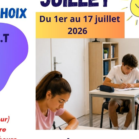
Cours de Français
Maîtrisez parfaitement la langue française !
ils
L’apprentissage de la langue maternelle est très
important : votre enfant l’utilisera pendant le reste...
En savoir plus
ion ? quelle affaire ! Nous entrainons et expliquons les différentes
uverte des sciences.