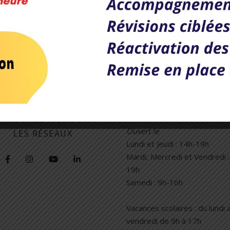
uérir des bases de conjugaison et de grammaire solides pour les an
Prendre RDV
03.26.52.77.91
ETROUVEZ-NOUS SUR
Ouvert le
LES RÉSEAUX
Lundi et Jeudi : 14h-19h
Mardi, Mercredi et Vendredi :
19h
Samedi : 9h-16h
Vacances scolaires : du lundi 
vendredi de 9h à 17h