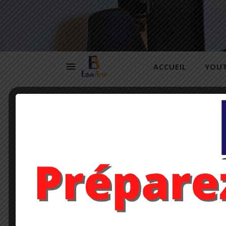
ACCUEIL
YOU
SI
En école primaire et début collège, nous prop