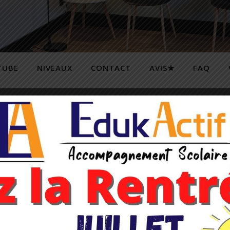
TUBE
NIVEAUX
CONTACT
AVIS★
FAQ
MULATEURS DE NOTES BAC ET BREVET
MENTIONS LÉ
Matières Primaire
osons des cours particuliers dans les matières suivantes :