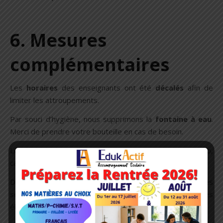
6. Mesures
complémentaires
Les
horaires
des enseignants ont été
décalés
afin de
limiter les attroupements.
Par souci d’hygiène, nous supprimons la
fontaine à eau
.
Merci de prendre votre bouteille en cas de besoin.
Les élèves devront apporter leur
propre matériel
(stylo,
calculatrice…) afin de limiter les prêts.
Dans les
toilettes
, un lavabo avec du savon et des
serviettes à usage unique seront mis à disposition des
élèves.