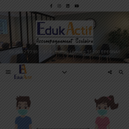
03.26.52.77.91 – 31 Rue René Lemaire 51200 EPERNAY