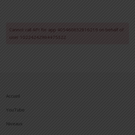
Cannot call API for app 405460652816219 on behalf of
user 10224242964475322
Accueil
YouTube
Niveaux