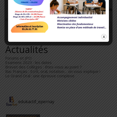
Rechercher
Rechercher
Actualités
Forums et JPO
Examens 2023 : les dates
Brevet des Collèges : êtes-vous au point ?
Bac Français : Ecrit, oral, notation… on vous explique !
Le Grand Oral : une épreuve complexe
edukactif_epernay