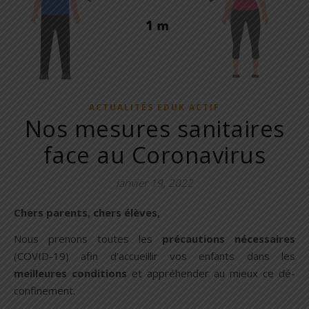
ACTUALITÉS EDUK ACTIF
Nos mesures sanitaires
face au Coronavirus
janvier 19, 2022
Chers parents, chers élèves,
Nous prenons toutes les
précautions nécessaires
(COVID-19) afin d’accueillir vos enfants dans les
meilleures conditions
et appréhender au mieux ce dé-
confinement.