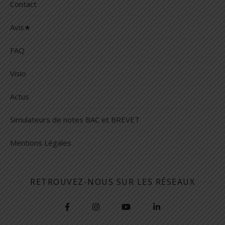
Contact
Avis★
FAQ
Visio
Actus
Simulateurs de notes BAC et BREVET
Mentions Légales
RETROUVEZ-NOUS SUR LES RÉSEAUX